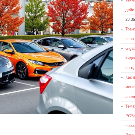
Техн
дейс
23.05
Тран
ясно
Giga
виде
сего
Как 
мони
анал
Тема
PGSo
чере