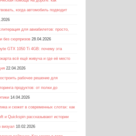
ическая помощь на дороге: как
твовать, когда автомобиль подводит
.2026
слитерация для авиабилетов: просто,
 и без сюрпризов
28.04.2026
byte GTX 1050 Ti 4GB: почему эта
окарта всё ещё живуча и где её место
дня
22.04.2026
построить рабочее решение для
торинга продуктов: от полки до
итики
14.04.2026
тика и сюжет в современных слотах: как
ft и Quickspin рассказывают истории
з визуал
10.02.2026