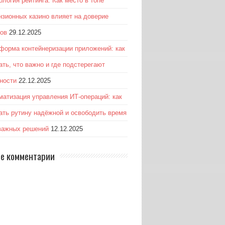
ология рейтинга: Как место в топе
нзионных казино влияет на доверие
ков
29.12.2025
форма контейнеризации приложений: как
ать, что важно и где подстерегают
ности
22.12.2025
матизация управления ИТ-операций: как
ать рутину надёжной и освободить время
важных решений
12.12.2025
е комментарии