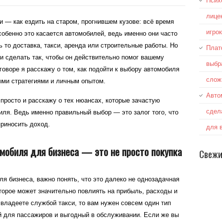
Псих
лице
и — как ездить на старом, прогнившем кузове: всё время
игро
собенно это касается автомобилей, ведь именно они часто
 то доставка, такси, аренда или строительные работы. Но
Плат
и сделать так, чтобы он действительно помог вашему
выбр
говоре я расскажу о том, как подойти к выбору автомобиля
слож
ыми стратегиями и личным опытом.
Авто
просто и расскажу о тех нюансах, которые зачастую
сдел
иля. Ведь именно правильный выбор — это залог того, что
приносить доход.
для 
мобиля для бизнеса — это не просто покупка
Свежи
я бизнеса, важно понять, что это далеко не однозадачная
оторое может значительно повлиять на прибыль, расходы и
владеете службой такси, то вам нужен совсем один тип
 для пассажиров и выгодный в обслуживании. Если же вы