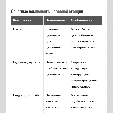
Основные компоненты насосной станции
Компонент
Назначение
Особенности
Насос
Создает
Может быть
давление
центробежным,
для
погружным или
движения
шестеренчатым
воды
Гидроаккумулятор
Накопление и
Содержит
стабилизация
воздушную
давления
камеру для
предотвращения
гидроударов
Редуктор и трубы
Передача
Материалы
энергии
подбираются в
насоса и
зависимости от