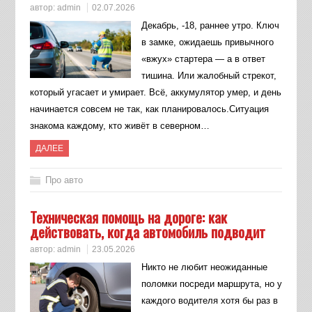
автор:
admin
02.07.2026
Декабрь, -18, раннее утро. Ключ
в замке, ожидаешь привычного
«вжух» стартера — а в ответ
тишина. Или жалобный стрекот,
который угасает и умирает. Всё, аккумулятор умер, и день
начинается совсем не так, как планировалось.Ситуация
знакома каждому, кто живёт в северном…
ДАЛЕЕ
Про авто
Техническая помощь на дороге: как
действовать, когда автомобиль подводит
автор:
admin
23.05.2026
Никто не любит неожиданные
поломки посреди маршрута, но у
каждого водителя хотя бы раз в