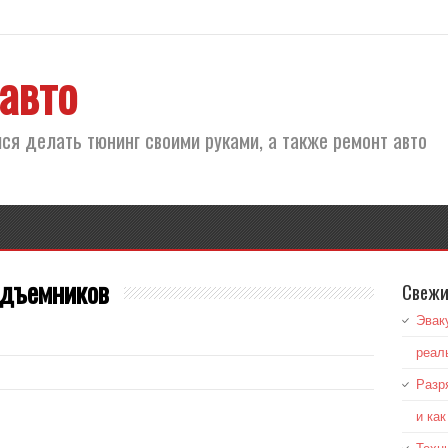
авто
ся делать тюнинг своими руками, а также ремонт авто
одъемников
Свежи
Эвак
реал
Разр
и ка