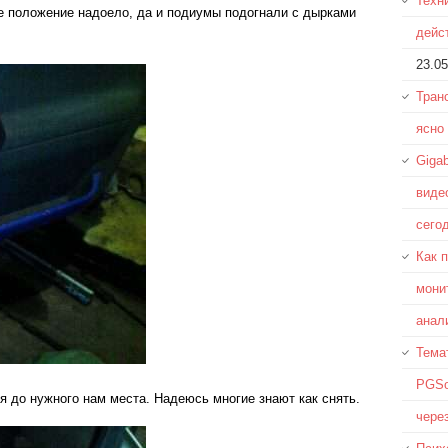
Техн
ое положение надоело, да и подиумы подогнали с дырками
дейс
23.05
Тран
ясно
Giga
виде
сего
Как 
мони
анал
Тема
PGSo
 до нужного нам места. Надеюсь многие знают как снять.
чере