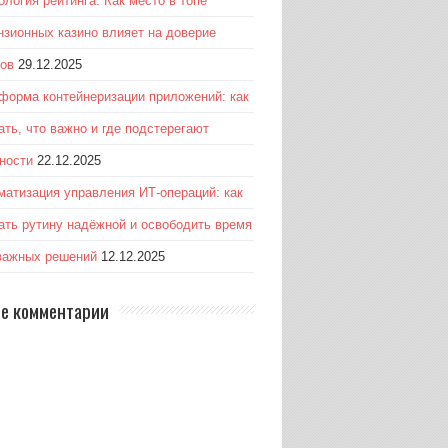
ология рейтинга: Как место в топе
нзионных казино влияет на доверие
ков
29.12.2025
форма контейнеризации приложений: как
ать, что важно и где подстерегают
ности
22.12.2025
матизация управления ИТ-операций: как
ать рутину надёжной и освободить время
важных решений
12.12.2025
е комментарии