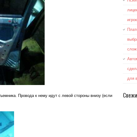
Псих
лице
игро
Плат
выбр
слож
Авто
сдел
для 
Свежи
емника. Провода к нему идут с левой стороны внизу (если