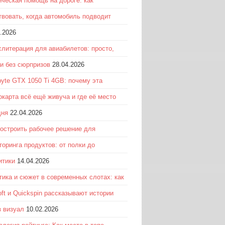
ическая помощь на дороге: как
твовать, когда автомобиль подводит
.2026
слитерация для авиабилетов: просто,
 и без сюрпризов
28.04.2026
byte GTX 1050 Ti 4GB: почему эта
окарта всё ещё живуча и где её место
дня
22.04.2026
построить рабочее решение для
торинга продуктов: от полки до
итики
14.04.2026
тика и сюжет в современных слотах: как
ft и Quickspin рассказывают истории
з визуал
10.02.2026