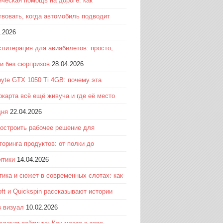
ическая помощь на дороге: как
твовать, когда автомобиль подводит
.2026
слитерация для авиабилетов: просто,
 и без сюрпризов
28.04.2026
byte GTX 1050 Ti 4GB: почему эта
окарта всё ещё живуча и где её место
дня
22.04.2026
построить рабочее решение для
торинга продуктов: от полки до
итики
14.04.2026
тика и сюжет в современных слотах: как
ft и Quickspin рассказывают истории
з визуал
10.02.2026