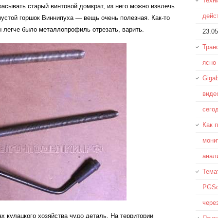
Техн
асывать старый винтовой домкрат, из него можно извлечь
дейс
 пустой горшок Виннипуха — вещь очень полезная. Как-то
ы легче было металлопрофиль отрезать, варить.
23.05
Тран
ясно
Giga
виде
сего
Как 
мони
анал
Тема
PGSo
чере
х кулацкого хозяйства чудо деталь. На территории