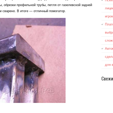
Псих
, обрезки профильной трубы, петля от газелевской задней
лице
и сварено. В итоге — отличный помогатор.
игро
Плат
выбр
слож
Авто
сдел
для 
Свежи