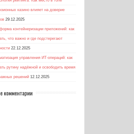
ология рейтинга: Как место в топе
нзионных казино влияет на доверие
ков
29.12.2025
форма контейнеризации приложений: как
ать, что важно и где подстерегают
ности
22.12.2025
матизация управления ИТ-операций: как
ать рутину надёжной и освободить время
важных решений
12.12.2025
е комментарии