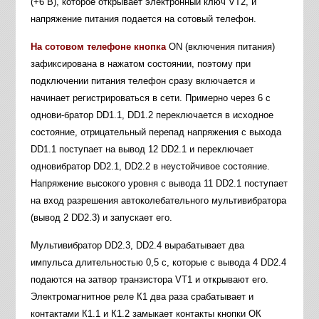
(+6 В), которое открывает электронный ключ VT2, и
напряжение питания подается на сотовый телефон.
На сотовом телефоне кнопка
ON (включения питания)
зафиксирована в нажатом состоянии, поэтому при
подключении питания телефон сразу включается и
начинает регистрироваться в сети. Примерно через 6 с
однови-братор DD1.1, DD1.2 переключается в исходное
состояние, отрицательный перепад напряжения с выхода
DD1.1 поступает на вывод 12 DD2.1 и переключает
одновибратор DD2.1, DD2.2 в неустойчивое состояние.
Напряжение высокого уровня с вывода 11 DD2.1 поступает
на вход разрешения автоколебательного мультивибратора
(вывод 2 DD2.3) и запускает его.
Мультивибратор DD2.3, DD2.4 вырабатывает два
импульса длительностью 0,5 с, которые с вывода 4 DD2.4
подаются на затвор транзистора VT1 и открывают его.
Электромагнитное реле К1 два раза срабатывает и
контактами К1.1 и К1.2 замыкает контакты кнопки ОК