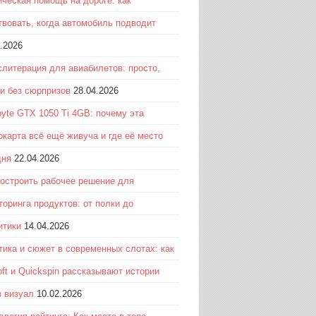
ическая помощь на дороге: как
твовать, когда автомобиль подводит
.2026
слитерация для авиабилетов: просто,
 и без сюрпризов
28.04.2026
byte GTX 1050 Ti 4GB: почему эта
окарта всё ещё живуча и где её место
дня
22.04.2026
построить рабочее решение для
торинга продуктов: от полки до
итики
14.04.2026
тика и сюжет в современных слотах: как
ft и Quickspin рассказывают истории
з визуал
10.02.2026