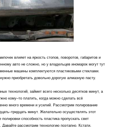
ампочек
влияет
на
яркость
стопов
,
поворотов
,
габаритов
и
енному
авто
не
сложно
,
но
у
владельцев
иномарок
могут
тут
еменные
машины
комплектуются
пластиковыми
стеклами
.
нужно
приобретать
довольно
дорогую
алмазную
пасту
.
нных
технологий
,
займет
всего
несколько
десятков
минут
,
а
ужно
кому
–
то
платить
,
когда
можно
сделать
всё
енно
много
времени
и
усилий
.
Рассмотрим
полирование
дцать
–
тридцать
минут
.
Желательно
осуществлять
этот
е
полировки
способность
пластика
пропускать
свет
.
Давайте
рассмотрим
технологию
поэтапно
.
Кстати
,