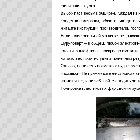
финишная
шкурка
.
Выбор
паст
весьма
обширен
.
Каждая
из
средство
полировки
,
обязательно
деталь
Читайте
инструкции
производителя
,
госп
Если
шлифовальной
машинки
нет
,
можн
шуруповёрт
–
в
общем
,
любой
электроин
пластиковых
фар
вы
прекрасно
сможете
но
зато
вас
приятно
удивит
конечный
рез
Однако
,
если
есть
возможность
,
рекоме
машинкой
.
Не
прижимайте
ее
слишком
с
на
машинке
,
и
не
забывайте
следить
за
т
Полировка
пластиковых
фар
своими
рук