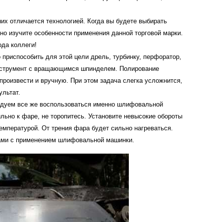
них
отличается
технологией
.
Когда
вы
будете
выбирать
но
изучите
особенности
применения
данной
торговой
марки
.
ода
коллеги
!
о
приспособить
для
этой
цели
дрель
,
турбинку
,
перфоратор
,
струмент
с
вращающимся
шпинделем
.
Полирование
произвести
и
вручную
.
При
этом
задача
слегка
усложнится
,
ультат
.
ндуем
все
же
воспользоваться
именно
шлифовальной
ильно
к
фаре
,
не
торопитесь
.
Установите
невысокие
обороты
емпературой
.
От
трения
фара
будет
сильно
нагреваться
.
ами
с
применением
шлифовальной
машинки
.