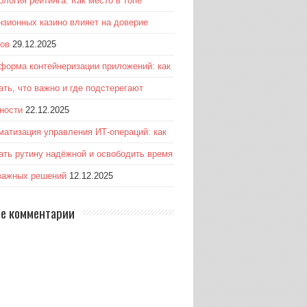
ология рейтинга: Как место в топе
нзионных казино влияет на доверие
ков
29.12.2025
форма контейнеризации приложений: как
ать, что важно и где подстерегают
ности
22.12.2025
матизация управления ИТ-операций: как
ать рутину надёжной и освободить время
важных решений
12.12.2025
е комментарии