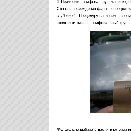
3
.
Примените
шлифовальную
машинку
,
п
Степень
повреждения
фары
–
определя
глубокие
? –
Процедуру
начинаем
с
зерни
предпочтительнее
шлифовальный
круг
,
ш
Желательно
выбирать
пасту
,
в
которой
и