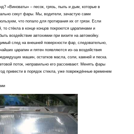
ид
? «
Виноваты
» –
песок
,
грязь
,
пыль
и
дым
,
которые
в
вально
секут
фары
.
Мы
,
водители
,
зачастую
сами
пользуем
,
что
попало
для
протирания
их
от
грязи
.
Если
й
,
то
стёкла
в
конце
концов
покроются
царапинами
и
быть
воздействие
автохимии
при
визите
на
автомойку
.
димый
след
на
внешней
поверхности
фар
,
следовательно
,
чайших
царапин
и
пятен
появляются
из
–
за
воздействия
редиидущих
машин
,
остатков
масла
,
соли
,
камней
и
песка
.
етовой
поток
,
неправильно
его
рассеивают
.
Менять
фары
тод
привести
в
порядок
стекла
,
уже
повреждённые
временем
ами