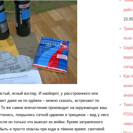
Техн
дейс
23.05
Тран
ясно
Giga
виде
сего
Как 
мони
истый
,
ясный
взгляд
.
И
наоборот
,
у
расстроенного
или
анал
ают
даже
не
по
одёжке
–
можно
сказать
,
встречают
по
Тема
.
То
же
самое
впечатление
производит
на
окружающих
ваш
PGSo
утились
,
покрылись
сеткой
царапин
и
трещинок
–
вид
у
него
если
он
только
что
выехал
из
мойки
.
Кроме
затрапезного
чере
быть
и
просто
опасны
при
езде
в
тёмное
время
:
световой