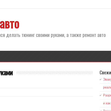
авто
ся делать тюнинг своими руками, а также ремонт авто
уками
Свежи
Эвак
реал
Разр
и ка