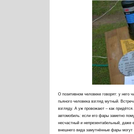
О
позитивном
человеке
говорят
:
у
него
ч
пьяного
человека
взгляд
мутный
.
Встреч
взгляду
.
А
уж
провожают
–
как
придётся
автомобиль
:
если
его
фары
заметно
пом
несчастный
и
непрезентабельный
,
даже
внешнего
вида
замутнённые
фары
могут