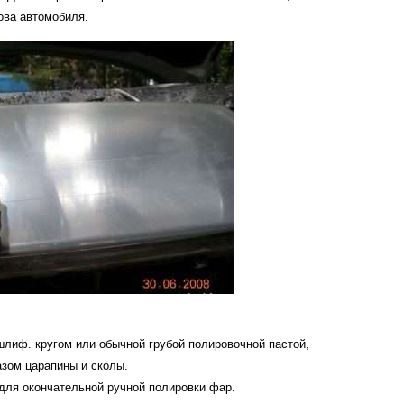
ова
автомобиля
.
шлиф
.
кругом
или
обычной
грубой
полировочной
пастой
,
азом
царапины
и
сколы
.
для
окончательной
ручной
полировки
фар
.