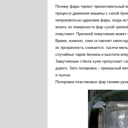
Почему
фары
теряют
презентабельный
в
процессе
движения
машины
с
силой
бук
непроизвольно
царапаем
фары
,
когда
ис
возить
по
поверхности
фар
сухой
тряпко
помутнеют
.
Причиной
помутнения
может
Время
,
конечно
,
тоже
оставляет
неизгла
их
прозрачность
снижается
,
тысячи
мель
случайных
паров
бензина
и
выхлопа
впе
Замутнённые
стёкла
хуже
пропускают
св
дорого
.
Зато
полировка
–
прекрасный
ме
и
пылью
.
Полировка
пластиковых
фар
своими
рук