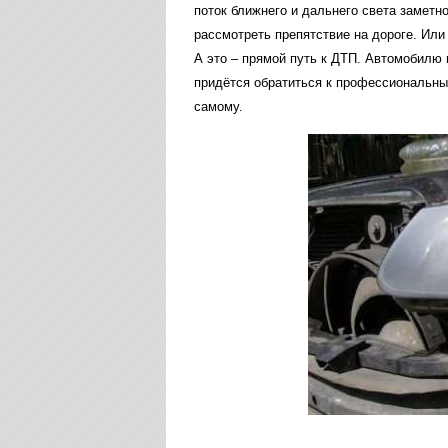
поток
ближнего
и
дальнего
света
заметн
рассмотреть
препятствие
на
дороге
.
Или
А
это
–
прямой
путь
к
ДТП
.
Автомобилю
придётся
обратиться
к
профессиональн
самому
.