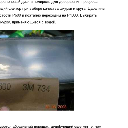
оролоновый
диск
и
полироль
для
довершения
процесса
.
ющий
фактор
при
выборе
качества
шкурки
и
круга
.
Царапины
стости
Р600
и
поэтапно
переходим
на
Р4000
.
Выбирать
курку
,
применяющиеся
с
водой
.
меется
абразивный
порошок
,
шлифующий
ещё
мягче
,
чем