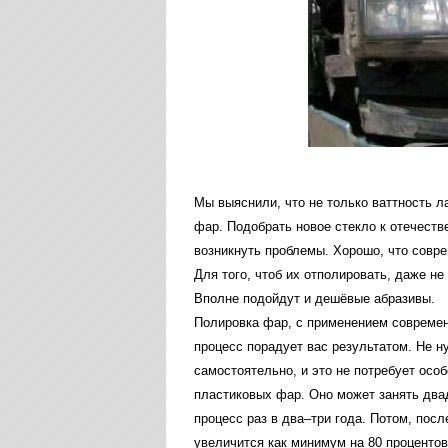
Мы
выяснили
,
что
не
только
ваттность
л
фар
.
Подобрать
новое
стекло
к
отечеств
возникнуть
проблемы
.
Хорошо
,
что
совр
Для
того
,
чтоб
их
отполировать
,
даже
не
Вполне
подойдут
и
дешёвые
абразивы
.
Полировка
фар
,
с
применением
совреме
процесс
порадует
вас
результатом
.
Не
н
самостоятельно
,
и
это
не
потребует
особ
пластиковых
фар
.
Оно
может
занять
два
процесс
раз
в
два
–
три
года
.
Потом
,
посл
увеличится
как
минимум
на
80
процентов