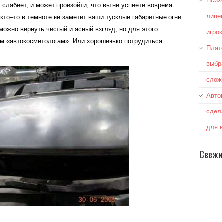
Псих
о
слабеет
,
и
может
произойти
,
что
вы
не
успеете
вовремя
лице
кто
–
то
в
темноте
не
заметит
ваши
тусклые
габаритные
огни
.
можно
вернуть
чистый
и
ясный
взгляд
,
но
для
этого
игро
ым
«
автокосметологам
».
Или
хорошенько
потрудиться
Плат
выбр
слож
Авто
сдел
для 
Свежи